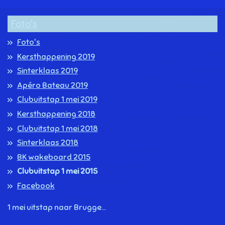
n
e
n
Foto's
Foto's
Kersthappening 2019
Sinterklaas 2019
Apéro Bateau 2019
Clubuitstap 1 mei 2019
Kersthappening 2018
Clubuitstap 1 mei 2018
Sinterklaas 2018
BK wakeboard 2015
Clubuitstap 1 mei 2015
Facebook
1 mei uitstap naar Brugge...